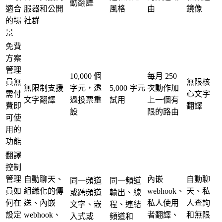
動翻譯
適合
服器和公開
風格
由
鏡像
的場
社群
景
免費
方案
管理
10,000 個
每月 250
員無
無限核
無限制支援
字元，透
5,000 字元
次動作加
需付
心文字
文字翻譯
過投票重
試用
上一個有
費即
翻譯
設
限的路由
可使
用的
功能
翻譯
控制
管理
自動聊天、
內嵌
自動聊
同一頻道
同一頻道
員如
組織化的傳
webhook、
天、私
或跨頻道
輸出、線
何在
送、內嵌
私人使用
人查詢
文字、嵌
程、連結
設定
webhook、
者翻譯、
和無限
入式或
頻道和