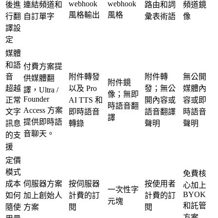
webhook
webhook
後進
連結頻道和
路由和詞
頻道鏡
風格輸出
風格
行翻
自訂單字
彙表術語
像
譯設
定
媒體
和語
付費方案提
音
附件轉發
附件轉
無公開
供媒體翻
附件鏡
超越
以及 Pro
發；無公
媒體內
譯，Ultra /
像；無即
Founder
正常
AI TTS 和
開內容或
容或即
時語音翻
Access 方案
文字
即時語音
語音翻譯
時語音
譯
提供即時語
訊息
轉錄
聲明
聲明
音聊天。
的支
援
定價
模式
免費核
成本
伺服器方案
按伺服器
按使用者
心加上
一次性字
BYOK
如何
加上創始人
計費的訂
計費的訂
元塊
和託管
隨使
方案
閱
閱
方案