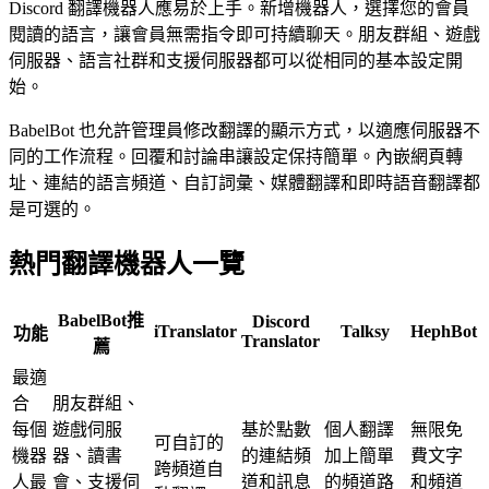
Discord 翻譯機器人應易於上手。新增機器人，選擇您的會員
閱讀的語言，讓會員無需指令即可持續聊天。朋友群組、遊戲
伺服器、語言社群和支援伺服器都可以從相同的基本設定開
始。
BabelBot 也允許管理員修改翻譯的顯示方式，以適應伺服器不
同的工作流程。回覆和討論串讓設定保持簡單。內嵌網頁轉
址、連結的語言頻道、自訂詞彙、媒體翻譯和即時語音翻譯都
是可選的。
熱門翻譯機器人一覽
BabelBot
推
Discord
iTranslator
Talksy
HephBot
功能
Translator
薦
最適
合
朋友群組、
每個
遊戲伺服
基於點數
個人翻譯
無限免
可自訂的
機器
器、讀書
的連結頻
加上簡單
費文字
跨頻道自
人最
會、支援伺
道和訊息
的頻道路
和頻道