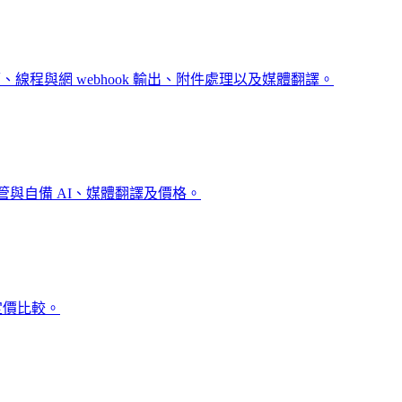
計價與字元計價、線程與網 webhook 輸出、附件處理以及媒體翻譯。
道鏡像、託管與自備 AI、媒體翻譯及價格。
和定價比較。