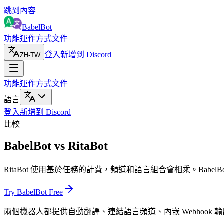
跳到內容
BabelBot
功能
運作方式
文件
登入
新增到 Discord
ZH-TW
功能
運作方式
文件
語言
登入
新增到 Discord
比較
BabelBot vs RitaBot
RitaBot 使用基於任務的計費，頻道和語言組合會相乘。Babel
Try BabelBot Free
兩個機器人都提供自動翻譯、連結語言頻道、內嵌 Webhook 