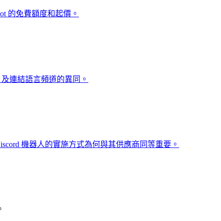
和 HephBot 的免費額度和起價。
ok 及連結語言頻道的異同。
iscord 機器人的實施方式為何與其供應商同等重要。
。